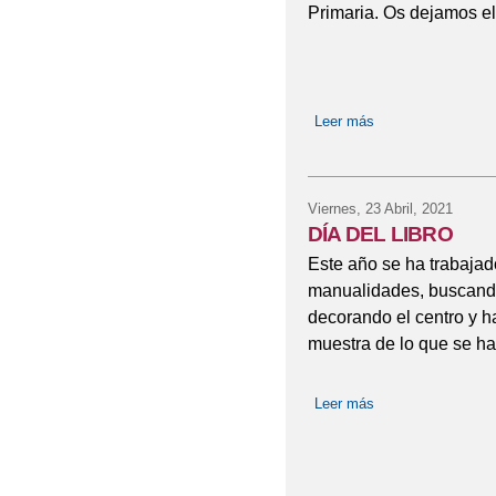
Primaria. Os dejamos el
CESTA DE NAVIDAD
CHARLA A LAS FAMIL
Leer más
sobre LIBRO "LA
CHARLA A PADRES Y
CHARLA INFORMATIV
Viernes, 23 Abril, 2021
CHICA CHARCOS CO
DÍA DEL LIBRO
Este año se ha trabajado
CELEBRAMOS EL 8M 
manualidades, buscando 
DÍA DE LA MUSICA 20
decorando el centro y h
muestra de lo que se ha
DÍA DE LA PAZ - CA
Leer más
sobre DÍA DEL LI
DÍA DE LA PAZ 22-23
DÍA DE PUERTAS ABI