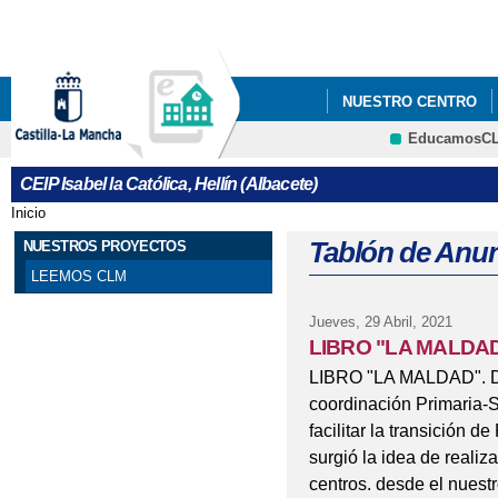
Pa
co
pri
NUESTRO CENTRO
EducamosC
NUESTROS PROYECT
CRFP
CEIP Isabel la Católica, Hellín (Albacete)
25 N DÍA INTERNACI
Inicio
Se encuentra usted aquí
8 DE MARZO - DÍA DE
Tablón de Anu
NUESTROS PROYECTOS
LEEMOS CLM
ADMISIÓN DE ALUMN
Jueves, 29 Abril, 2021
APADRINAMIENTO L
LIBRO "LA MALDA
LIBRO "LA MALDAD". Des
BLOG EDUCACIÓN FÍS
coordinación Primaria-S
facilitar la transición 
CARTA COMPROMISO 
surgió la idea de realiz
CARTEL OFICIAL INF
centros. desde el nuestr