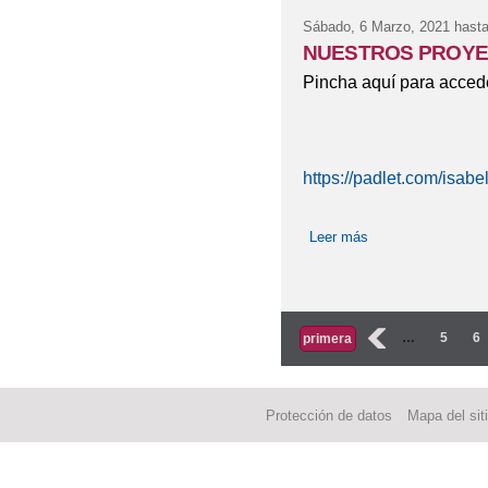
Sábado, 6 Marzo, 2021
hasta
NUESTROS PROYE
Pincha aquí para acced
https://padlet.com/isab
Leer más
sobre NUESTRO
Páginas
‹
…
5
6
primera
Protección de datos
Mapa del sit