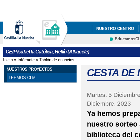
Pa
co
pri
NUESTRO CENTRO
EducamosC
NUESTROS PROYECT
CRFP
CEIP Isabel la Católica, Hellín (Albacete)
25 N DÍA INTERNACI
Inicio
»
Infórmate
»
Tablón de anuncios
Se encuentra usted aquí
8 DE MARZO - DÍA DE
NUESTROS PROYECTOS
CESTA DE 
LEEMOS CLM
ADMISIÓN DE ALUMN
Martes, 5 Diciembr
APADRINAMIENTO L
Diciembre, 2023
BLOG EDUCACIÓN FÍS
Ya hemos prepa
CARTA COMPROMISO 
nuestro sorteo 
biblioteca del c
CARTEL OFICIAL INF