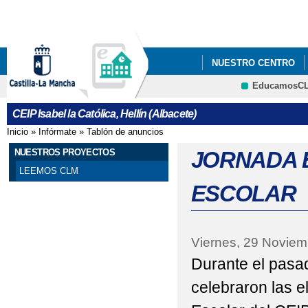
Pa
co
pri
NUESTRO CENTRO
EducamosC
NUESTROS PROYECT
CRFP
CEIP Isabel la Católica, Hellín (Albacete)
25 N DÍA INTERNACI
Inicio
»
Infórmate
»
Tablón de anuncios
Se encuentra usted aquí
8 DE MARZO - DÍA DE
NUESTROS PROYECTOS
JORNADA 
LEEMOS CLM
ADMISIÓN DE ALUMN
ESCOLAR
APADRINAMIENTO L
BLOG EDUCACIÓN FÍS
Viernes, 29 Noviem
Durante el pasa
CARTA COMPROMISO 
celebraron las e
CARTEL OFICIAL INF