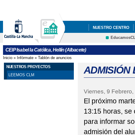
Pa
co
pri
NUESTRO CENTRO
EducamosC
NUESTROS PROYECT
CRFP
CEIP Isabel la Católica, Hellín (Albacete)
25 N DÍA INTERNACI
Inicio
»
Infórmate
»
Tablón de anuncios
Se encuentra usted aquí
8 DE MARZO - DÍA DE
NUESTROS PROYECTOS
ADMISIÓN
LEEMOS CLM
ADMISIÓN DE ALUMN
Viernes, 9 Febrero,
APADRINAMIENTO L
El próximo marte
BLOG EDUCACIÓN FÍS
13:15 horas, se 
CARTA COMPROMISO 
para informar so
CARTEL OFICIAL INF
admisión del alu