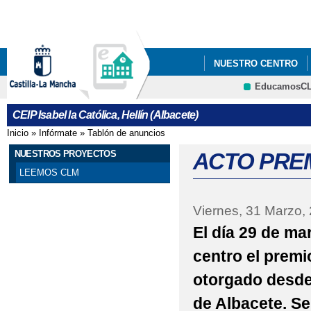
Pa
co
pri
NUESTRO CENTRO
EducamosC
NUESTROS PROYECT
CRFP
CEIP Isabel la Católica, Hellín (Albacete)
25 N DÍA INTERNACI
Inicio
»
Infórmate
»
Tablón de anuncios
Se encuentra usted aquí
8 DE MARZO - DÍA DE
NUESTROS PROYECTOS
ACTO PRE
LEEMOS CLM
ADMISIÓN DE ALUMN
Viernes, 31 Marzo,
APADRINAMIENTO L
El día 29 de ma
BLOG EDUCACIÓN FÍS
centro el premi
CARTA COMPROMISO 
otorgado desde 
CARTEL OFICIAL INF
de Albacete. Se