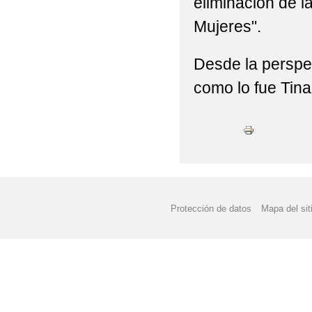
eliminación de la
CESTA DE NAVIDAD
Mujeres".
CHARLA A LAS FAMIL
Desde la perspe
CHARLA A PADRES Y
como lo fue Tina
CHARLA INFORMATIV
CHICA CHARCOS CO
CELEBRAMOS EL 8M 
DÍA DE LA MUSICA 20
Protección de datos
Mapa del sit
DÍA DE LA PAZ - CA
DÍA DE LA PAZ 22-23
DÍA DE PUERTAS ABI