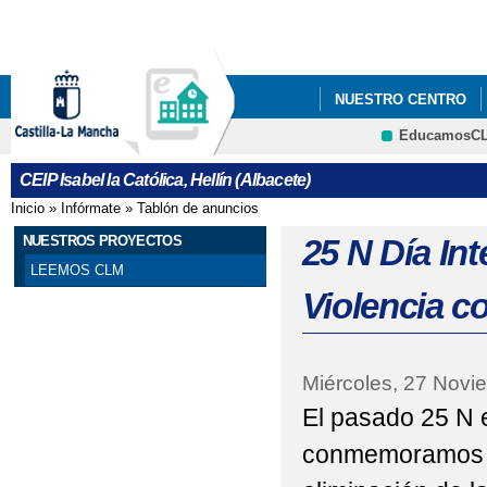
Pa
co
pri
NUESTRO CENTRO
EducamosC
NUESTROS PROYECT
CRFP
CEIP Isabel la Católica, Hellín (Albacete)
25 N DÍA INTERNACI
Inicio
»
Infórmate
»
Tablón de anuncios
Se encuentra usted aquí
8 DE MARZO - DÍA DE
NUESTROS PROYECTOS
25 N Día Int
LEEMOS CLM
ADMISIÓN DE ALUMN
Violencia c
APADRINAMIENTO L
BLOG EDUCACIÓN FÍS
Miércoles, 27 Novi
El pasado 25 N e
CARTA COMPROMISO 
conmemoramos el
CARTEL OFICIAL INF