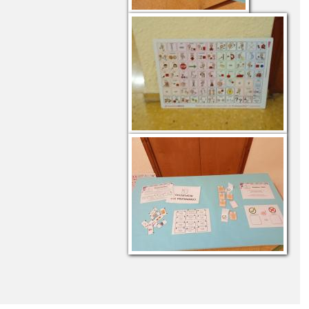
 DE CONSUMO DE FRUTAS , HORTALIZAS Y LECHE
L NUEVO MATERIAL DE ROBÓTICA
N FIN
SAN VALENTÍN AMIGOS SIN FIN
OMOS INFINITOS
SORTEO CESTA DE NAVIDAD
NSEJERO DE AGRICULTURA, GANADERÍA Y DESARROLLO RURAL
UESTRA PATRONA VIRGEN DEL ROSARIO
NUESTRO CENTRO