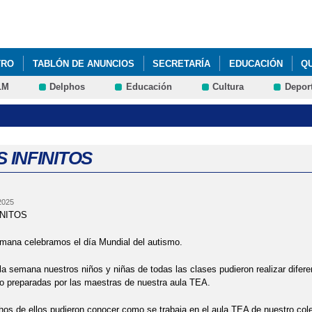
Pasar al
contenido
principal
TRO
TABLÓN DE ANUNCIOS
SECRETARÍA
EDUCACIÓN
Q
LM
Delphos
Educación
Cultura
Depor
RNACIONAL DE LA ELIMINACIÓN DE LA VIOLENCIA CONTRA LAS MUJE
ÍA DE LA MUJER
ACTO PREMIO A21 ESCOLAR
ADMISIÓN DE A
TO LECTOR
ASOCIACIÓN TALITHA
AULA DE FAMILIAS EN EL C
 INFINITOS
CARTA COMPROMISO EDUCATIVO CON FAMILIAS
CARTEL OFICIAL
 2025
SEMANA DEL AUTISMO
CESTA DE NAVIDAD
CHARLA A LAS FA
NITOS
RES Y MADRES DESDE EL AMPA DEL CENTRO
CHARLA INFORMATI
mana celebramos el día Mundial del autismo.
la semana nuestros niños y niñas de todas las clases pudieron realizar difere
S CON NUESTROS ALUMNOS/AS
CELEBRAMOS EL 8M HELLINERAS
o preparadas por las maestras de nuestra aula TEA.
CA 2024
DÍA DE LA MUSICA 2024
DÍA DE LA MUSICA 2024
D
 de ellos pudieron conocer como se trabaja en el aula TEA de nuestro cole