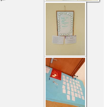
-25 "CORREMOS POR LETUR"
DÍA DE PUERTAS ABIERTAS 2025
A LA MUJER, 25 N
DÍA MUNDIAL DE LA DIABETES
IA CIVIL EN HELLÍN
FELICES FIESTAS
FELICES FIESTAS
RNADA ELECTORAL CONSEJO ESCOLAR
RAS" DIXHELLÍN
LISTADO DE LIBROS CURSO 24/25
MÚSICA
MARZO POÉTICO
NUESTRO CENTRO
NUESTRA ESCUELA
CIONAL
PLAN DE CONVIVENCIA DEL CENTRO
IAL 2021 AGENDA 21 ESCOLAR- HORIZONTE 2030