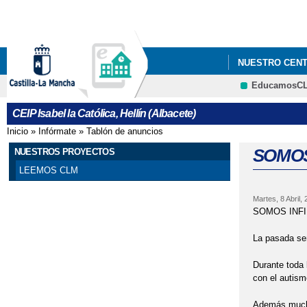
NUESTRO CEN
EducamosC
25 N DÍA INTE
CEIP Isabel la Católica, Hellín (Albacete)
8 DE MARZO, D
Inicio
»
Infórmate
»
Tablón de anuncios
Se encuentra usted aquí
APADRINAMIEN
SOMOS
NUESTROS PROYECTOS
LEEMOS CLM
CARNAVAL
Martes, 8 Abril,
CELEBRACIÓN 
SOMOS INFI
CHARLA A PAD
La pasada se
Durante toda 
CHICA CHARCO
con el autism
DÍA DE LA MUSI
Además muchos