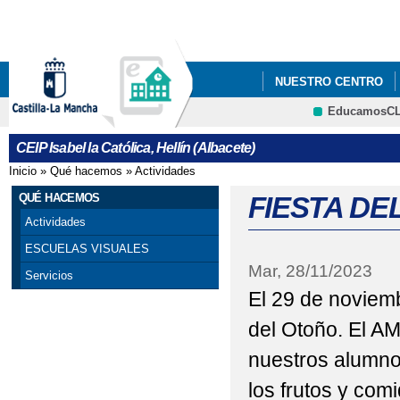
Pa
co
pri
NUESTRO CENTRO
EducamosC
NUESTROS PROYECT
CRFP
CEIP Isabel la Católica, Hellín (Albacete)
25 N DÍA INTERNACI
Inicio
»
Qué hacemos
»
Actividades
Se encuentra usted aquí
8 DE MARZO - DÍA DE
QUÉ HACEMOS
FIESTA DE
Actividades
ADMISIÓN DE ALUMN
ESCUELAS VISUALES
Mar, 28/11/2023
APADRINAMIENTO L
Servicios
El 29 de noviem
BLOG EDUCACIÓN FÍS
del Otoño. El A
CARTA COMPROMISO 
nuestros alumno
CARTEL OFICIAL INF
los frutos y com