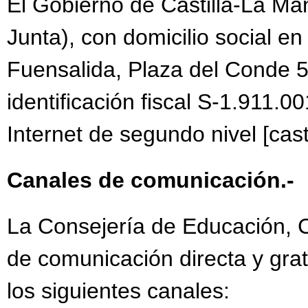
El Gobierno de Castilla-La Ma
DÍA INTERNACIONAL 
Junta), con domicilio social en
DÍA MUNDIAL DE LA 
EXHIBICIÓN GUARDIA 
Fuensalida, Plaza del Conde 5
FELIZ NAVIDAD Y PR
identificación fiscal S-1.911.00
JORNADA ELECTORA
Internet de segundo nivel [cast
JORNADAS "APRENDI
Canales de comunicación.-
LA AVENTURA DEL R
LISTADO DE LIBROS 
La Consejería de Educación, Cu
LA SEMANA DE LA M
de comunicación directa y grat
MERCADILLO DÍA DEL
los siguientes canales:
NUEVO MATERIAL DE