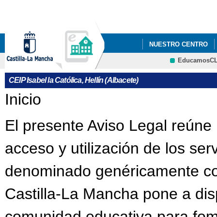
Pa
co
pri
NUESTRO CENTRO
EducamosC
NUESTROS PROYECT
CRFP
CEIP Isabel la Católica, Hellín (Albacete)
25 N DÍA INTERNACI
Se encuentra usted aquí
Inicio
8 DE MARZO - DÍA DE
El presente Aviso Legal reúne 
ADMISIÓN DE ALUMN
acceso y utilización de los ser
APADRINAMIENTO L
denominado genéricamente com
BLOG EDUCACIÓN FÍS
CARTA COMPROMISO 
Castilla-La Mancha pone a dis
CARTEL OFICIAL INF
comunidad educativa para fome