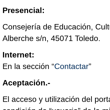
PLAN DE CONVIVENC
Presencial:
PODCATS EDUCATIV
Consejería de Educación, Cult
PREMIO RENOVACIÓN
Alberche s/n, 45071 Toledo.
PROGRAMA ESCOLAR 
PROGRAMA THINK E
Internet:
PENSAMIENTO COMPU
En la sección “
Contactar
”
PRESENTACIÓN DE " 
SAN VALENTÍN AMIGO
Aceptación.-
SEMANA DE LA MÚSI
El acceso y utilización del por
TALLERES INTERACT