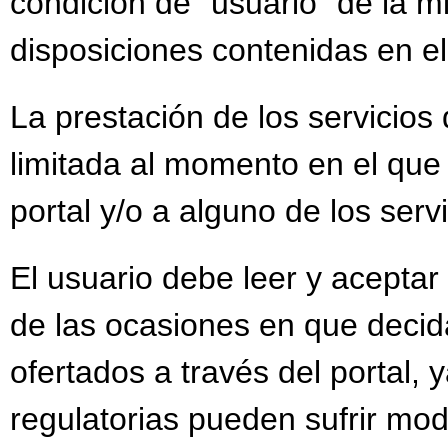
condición de “usuario” de la m
VISITAL DEL CONSE
disposiciones contenidas en el
VISITA DE LA CASTA
VISITA DE NUESTRA 
La prestación de los servicios 
limitada al momento en el que
portal y/o a alguno de los serv
El usuario debe leer y aceptar
de las ocasiones en que decida
ofertados a través del portal, 
regulatorias pueden sufrir mod